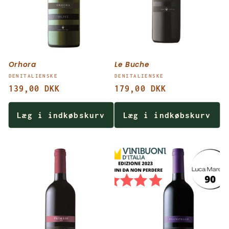
Orhora
Le Buche
Forhandler:
Forhandler:
DENITALIENSKE
DENITALIENSKE
Normalpris
139,00 DKK
Normalpris
179,00 DKK
Læg i indkøbskurv
Læg i indkøbskurv