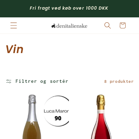
Gå til
Gå 
Fri fragt ved køb over 1000 DKK
indhold
Indkøbskurv
K
Vin
o
l
Filtrer og sortér
8 produkter
l
e
k
t