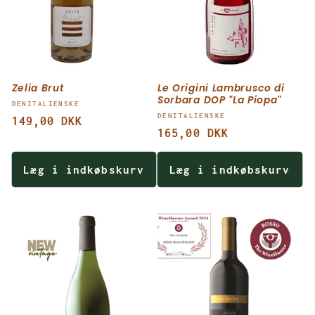
i
o
n
Zelia Brut
Le Origini Lambrusco di
:
Sorbara DOP "La Piopa"
Forhandler:
DENITALIENSKE
Forhandler:
DENITALIENSKE
Normalpris
149,00 DKK
Normalpris
165,00 DKK
Læg i indkøbskurv
Læg i indkøbskurv