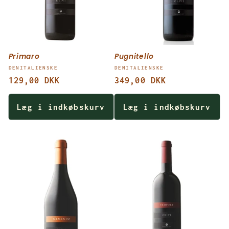
Primaro
Pugnitello
Forhandler:
Forhandler:
DENITALIENSKE
DENITALIENSKE
Normalpris
129,00 DKK
Normalpris
349,00 DKK
Læg i indkøbskurv
Læg i indkøbskurv