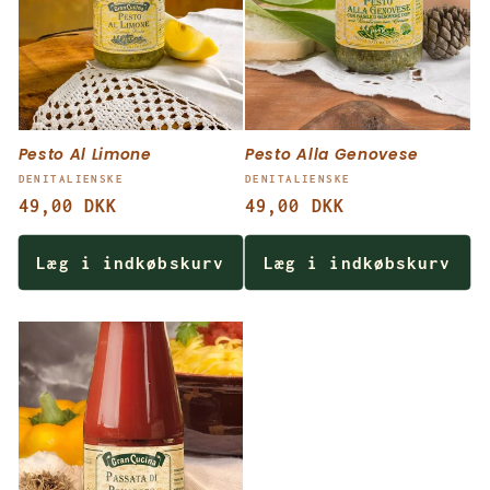
Pesto Al Limone
Pesto Alla Genovese
Forhandler:
Forhandler:
DENITALIENSKE
DENITALIENSKE
Normalpris
49,00 DKK
Normalpris
49,00 DKK
Læg i indkøbskurv
Læg i indkøbskurv