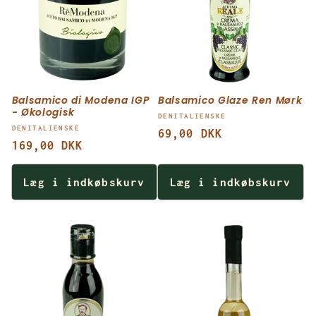
Balsamico di Modena IGP
Balsamico Glaze Ren Mørk
- Økologisk
Forhandler:
DENITALIENSKE
Forhandler:
DENITALIENSKE
Normalpris
69,00 DKK
Normalpris
169,00 DKK
Læg i indkøbskurv
Læg i indkøbskurv