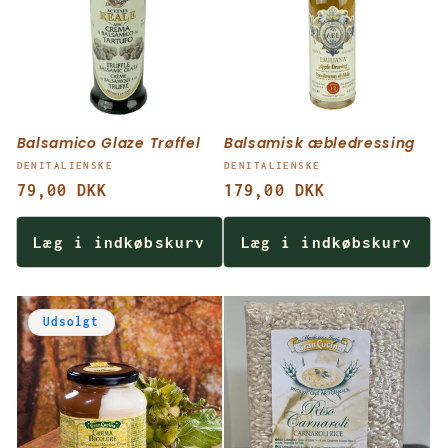
Balsamico Glaze Trøffel
Balsamisk æbledressing
Forhandler:
Forhandler:
DENITALIENSKE
DENITALIENSKE
Normalpris
79,00 DKK
Normalpris
179,00 DKK
Læg i indkøbskurv
Læg i indkøbskurv
Udsolgt