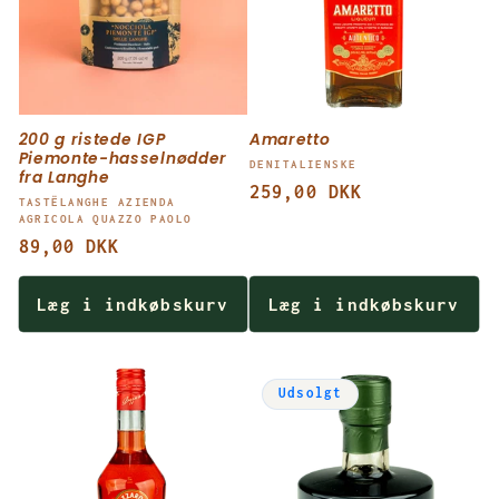
i
o
n
200 g ristede IGP
Amaretto
:
Piemonte-hasselnødder
Forhandler:
DENITALIENSKE
fra Langhe
Normalpris
259,00 DKK
Forhandler:
TASTËLANGHE AZIENDA
AGRICOLA QUAZZO PAOLO
Normalpris
89,00 DKK
Læg i indkøbskurv
Læg i indkøbskurv
Udsolgt