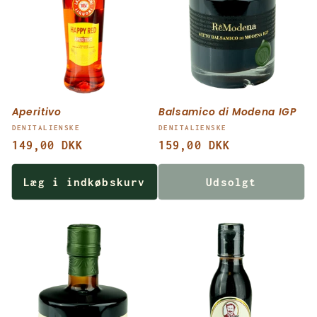
Aperitivo
Balsamico di Modena IGP
Forhandler:
Forhandler:
DENITALIENSKE
DENITALIENSKE
Normalpris
149,00 DKK
Normalpris
159,00 DKK
Læg i indkøbskurv
Udsolgt