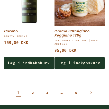
Coreno
Creme Parmigiano
Reggiano 120g
Forhandler:
DENITALIENSKE
Forhandler:
TAB GREEN LINE SRL (GRAN
Normalpris
159,00 DKK
CUCINA)
Normalpris
95,00 DKK
Læg i indkøbskurv
Læg i indkøbskurv
1
…
2
3
6