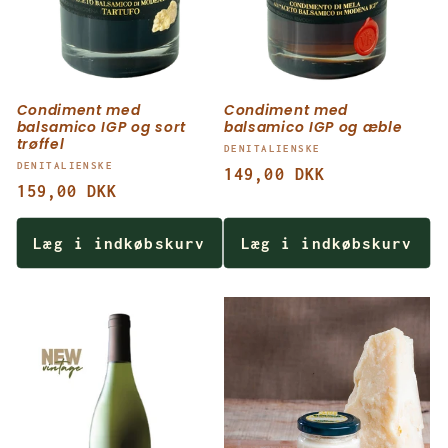
Condiment med
Condiment med
balsamico IGP og sort
balsamico IGP og æble
trøffel
Forhandler:
DENITALIENSKE
Forhandler:
DENITALIENSKE
Normalpris
149,00 DKK
Normalpris
159,00 DKK
Læg i indkøbskurv
Læg i indkøbskurv