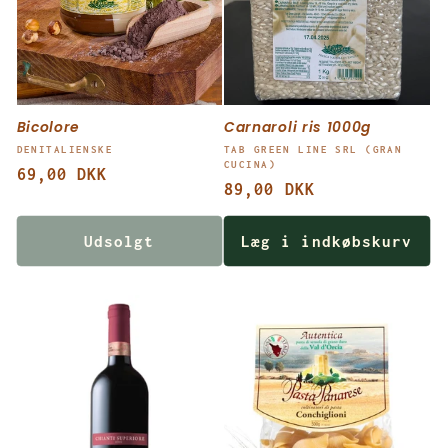
Bicolore
Carnaroli ris 1000g
Forhandler:
Forhandler:
DENITALIENSKE
TAB GREEN LINE SRL (GRAN
CUCINA)
Normalpris
69,00 DKK
Normalpris
89,00 DKK
Udsolgt
Læg i indkøbskurv