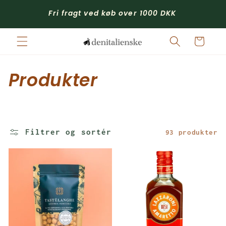
Gå til
Gå 
Fri fragt ved køb over 1000 DKK
indhold
Indkøbskurv
K
Produkter
o
l
Filtrer og sortér
93 produkter
l
e
k
t